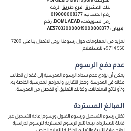
مدرسة PSI GEMS Metropole
بنك المشرق، فرع طريق الرقة
رقم الحساب: 019000008377
رمز السويفت: BOMLAEAD، رقم
الإيبان: AE570330000019000008377
لمزيد من المعلومات حول رسومنا، يرجى الاتصال بنا على 7200
550 4 971+ للاستعلام.
عدم دفع الرسوم
يمكن أن يؤدي عدم سداد الرسوم المدرسية إلى فقدان الطالب
مكانه في المدرسة، وحجز التقارير، والمراجع المدرسية الخاصة به،
و/أو نتائج الامتحانات، وكذلك التعليق أو الفصل من المدرسة.
المبالغ المستردة
تظل رسوم التسجيل ورسوم القبول ورسوم إعادة التسجيل غير
قابلة للاسترداد، بينما تتبع الرسوم المستردة للرسوم الدراسية
لوائح وزارة التربية والتعليم الداخلية للتعليم الخاص.