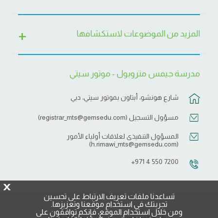
المزيد من الموضوعات لاستكشافها
مدرسة جيمس متروبول - موتور سيتي
شارع هونشو، أبتاون بموتور سيتي، دبي
مسؤول التسجيل (
registrar_mts@gemsedu.com
)
المسؤول التنفيذى لعلاقات أولياء الأمور
)
h.rimawi_mts@gemsedu.com
(
7200 550 4 971+
X
تساعدنا ملفات تعريف الارتباط على تحسين
تجربتك في استخدام موقعنا وتعزيزها.
ومن خلال استخدام الموقع، فإنكم توافقون على