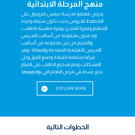
Foundation Stage
منهج المرحلة الابتدائية
يحرص معلمو مدرسة جيمس متروبول على
At GEMS Metropole we provide children
التخطيط للدروس بحيث تكون شيقة وجيدة
with tailored learning experiences that are
التنظيم ومثيرة للتحدي بوتيرة مناسبة للطلاب،
appropriate to individual children needs
ويدمجون مجموعة من أساليب التدريس
and interest, while underpinning their
والتقييم من بين مجموعة من أساليب
future learning. Through planned,
التدريس التعليمية المتقدمة والفعالة. نوفر
purposeful play, our children are able to
فرصًا منتظمة للقيادة وصنع القرار وحل
discover, practise and refine their skills in
المشكلات ويتم تشجيع الطلاب على القيام
literacy and mathematics, as well as find
بدور نشط في فرص التعلم التي يواجهونها.
out about themselves and their
environment.
EXPLORE MORE
EXPLORE MORE
الخطوات التالية