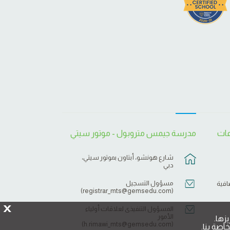
عات
مدرسة جيمس متروبول - موتور سيتي
شارع هونشو، أبتاون بموتور سيتي،
دبي
مسؤول التسجيل
افية
)
registrar_mts@gemsedu.com
(
X
المسؤول التنفيذى لعلاقات أولياء
الأمور
زها.
)
h.rimawi_mts@gemsedu.com
(
اصة بنا.