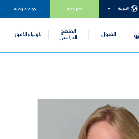
العربية
احجز جولة
جولة افتراضية
المنهج
القبول
لأولياء الأمور
الدراسي