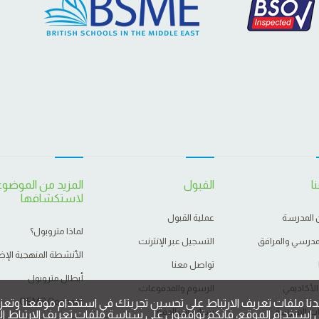
ا
القبول
المزيد من الموضو
لاستكشافها
 المدرسة
عملية القبول
لماذا متروبول؟
لمدرسي والمرافق
التسجيل عبر الإنترنت
الأنشطة المنهجية الإض
تواصل معنا
أبطال متروبول
الأكاديمي
الرسوم والمدفوعات
GEMS Connect
نا ملفات تعريف الارتباط على تحسين تجربتك في استخدام موقعنا وتعزي
 المدرسة
سياسات الدفع
استخدام الموقع، فإنكم توافقون على سياسة ملفات تعريف الارتباط الخ