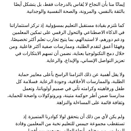
إيمانًا منا بأن النجاح لا يُقاس بالدرجات فقط، بل يتشكل أيضًا
بالثقة بالنفس، والمرونة، والصحة النفسية والوجدانية.
كما نلتزم بقيادة مستقبل التعليم بمسؤولية. إذ تركز استثماراتنا
في الذكاء الاصطناعي والتحول الرقمي على تمكين المعلمين
ودعم دورهم، لا استبدالهم، بما يتيح تجارب تعلم أكثر تخصيصًا،
وفهمًا أعمق لتقدم الطلبة، وممارسات صفية أكثر فاعلية. ومن
خلال دمج التكنولوجيا بعناية، نضمن أن تسهم الابتكارات في
تعزيز التواصل الإنساني، والإبداع، والرعاية.
ولا يقل أهمية عن ذلك التزامنا الراسخ بأعلى معايير حماية
الطلبة، والممارسات الأخلاقية، وجودة الرعاية. فسلامة كل
طفل ورفاهيته وكرامته تأتي في صميم أولوياتنا، وتعمل
مدارسنا ضمن أطر حوكمة متينة، وبروتوكولات واضحة للحماية،
وثقافة قائمة على المساءلة والنزاهة.
ولم يكن لأي من ذلك أن يتحقق لولا كوادرنا المتميزة. إذ
تستقطب مجموعة جيمس للتعليم نخبة من المعلمين وقادة
المدارس من مختلف أنحاء العالم، يجمعون بين أفضل